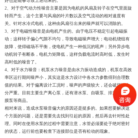
好也是能够导致上述结果的。
2、
对于空气动力性噪音主要是因为电机的风扇及转子在空气里面旋
转而产生，这个主要与风扇的叶片数以及空气流动的相对速度有
关。针对水冷式电机，这种由风扇引出来的噪声就可以消除的。
3、
对于电磁性噪音是由电机产生的。由于电压不稳定引起电磁振
动；这样转子偏心气隙不均匀，导致电磁噪声增大；电动机绕组有
故障，使得磁场不平衡，使电机产生一种低沉的吼声；另外异步电
动机转子有断条，电机力矩降低，这样负载电流时高时低，发生时
高时低的噪音了。
4、
对于水力噪音：机泵水力噪音是由水力振动造成的，机泵在高效
率区运行期间噪声小，其实这是水力设计中各水力参数得到合理数
值的结果。对于偏离设计工况时，噪声的声级较大，还会破坏性十
分严重。目前主要生产离心泵，还有潜水泵、自吸泵、排污泵、隔
膜泵等商品。
相对来说，造成水泵噪音偏大的原因还是挺多的。如果想要解决这
个方面的问题，还是需要先去找到引起的原因，然后再去针对性处
理。同时在使用水泵的过程中需要注意，水管必须要处于绝对密封
的状态，运行前也要检查下连接部位是否有松动的现象。